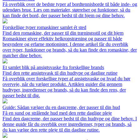
Få overblik over de bedste typer af bordtennisborde til både inde- og
udendørs brug. Læs om materialer, størrelser og funktioner, så du
kan finde det bord, der passer bedst til dit hjem og dine behov.
Forskellige typer romaskiner samlet ét sted
Find den romaskine, der passer til din træningsstil og dit hjem
Romaskiner giver effektiv helkropstræning og passer til både
begyndere og erfarne motionister. I denne artikel får du overblik
over typer, funktioner og brands, så du kan finde den romaskine, der
matcher dine behov.
Et samlet blik på ansigtsvaske fra forskellige brands
Find den rette ansigtsvask til din hudtype og daglige rutine
Få overblik over forskellige typer af ansigtsvaske og hvad du bør
overveje, når du vælger produkt. Artiklen guider dig gennem
hudtyper, ingredienser og brands, så du kan finde den rens, der
passer bedst til dig.
Guide: Sådan vælger du en dagcreme, der passer til din hud
Få en sund og strålende hud med den rette daglige pleje
Find den dagcreme, der passer bedst til din hudtype og dine behov. I
denne guide får du overblik over ingredienser, typer og brands, så
du kan vælge den rette pleje til din daglige rutine.