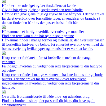
Hårolier – se udvalget og lær forskellene at kende
Giv dit hår glans, pleje og styrke med den rette hårolie
Hårolie kan give glans, fugt og styrke til alle hårtyper. I denne artikel
får du et overblik over forskellige typer, anvendelser og brands, så
du kan finde den hårolie, der passer bedst til dit hår.
Hårkamme – et hurtigt overblik over udvalgte modeller
Find den rette kam til dit hår og din stylingrutine
Hårkamme findes i mange former og materialer, der hver især passer
til forskellige hårtyper og behov. Få et hurtigt overblik over, hvad du
bør overveje, og hvilke typer og brands der er værd at kende.
Kropscremer forklaret – forstå forskellene mellem de mange
varianter
Få indsigt i hvordan du vælger den rette kropscreme til din hudtype
og behov
Kropscremer findes i mange varianter – fra lette lotions til rige body
butters. I denne artikel får du et overblik over forskellene,
ingredienserne og hvordan du vælger den rette kropscreme til din
hudtype.
Overblik: Bordtennisborde til både inde- og udendørs brug
Find det bordtennisbord, der passer til dit hjem, din have og dit
ambitionsniveau