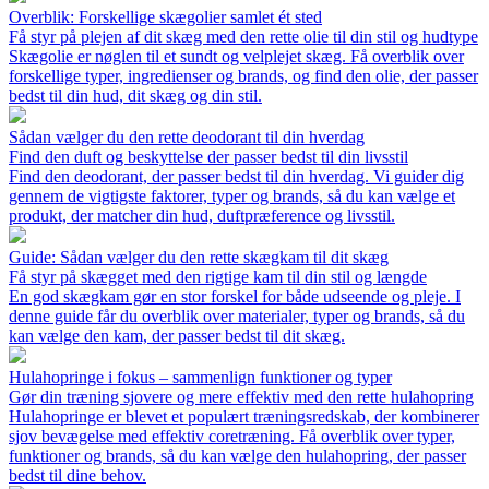
Overblik: Forskellige skægolier samlet ét sted
Få styr på plejen af dit skæg med den rette olie til din stil og hudtype
Skægolie er nøglen til et sundt og velplejet skæg. Få overblik over
forskellige typer, ingredienser og brands, og find den olie, der passer
bedst til din hud, dit skæg og din stil.
Sådan vælger du den rette deodorant til din hverdag
Find den duft og beskyttelse der passer bedst til din livsstil
Find den deodorant, der passer bedst til din hverdag. Vi guider dig
gennem de vigtigste faktorer, typer og brands, så du kan vælge et
produkt, der matcher din hud, duftpræference og livsstil.
Guide: Sådan vælger du den rette skægkam til dit skæg
Få styr på skægget med den rigtige kam til din stil og længde
En god skægkam gør en stor forskel for både udseende og pleje. I
denne guide får du overblik over materialer, typer og brands, så du
kan vælge den kam, der passer bedst til dit skæg.
Hulahopringe i fokus – sammenlign funktioner og typer
Gør din træning sjovere og mere effektiv med den rette hulahopring
Hulahopringe er blevet et populært træningsredskab, der kombinerer
sjov bevægelse med effektiv coretræning. Få overblik over typer,
funktioner og brands, så du kan vælge den hulahopring, der passer
bedst til dine behov.