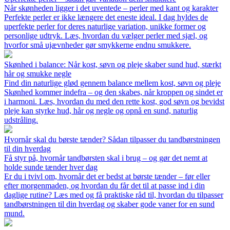
Når skønheden ligger i det uventede – perler med kant og karakter
Perfekte perler er ikke længere det eneste ideal. I dag hyldes de
uperfekte perler for deres naturlige variation, unikke former og
personlige udtryk. Læs, hvordan du vælger perler med sjæl, og
hvorfor små ujævnheder gør smykkerne endnu smukkere.
Skønhed i balance: Når kost, søvn og pleje skaber sund hud, stærkt
hår og smukke negle
Find din naturlige glød gennem balance mellem kost, søvn og pleje
Skønhed kommer indefra – og den skabes, når kroppen og sindet er
i harmoni. Læs, hvordan du med den rette kost, god søvn og bevidst
pleje kan styrke hud, hår og negle og opnå en sund, naturlig
udstråling.
Hvornår skal du børste tænder? Sådan tilpasser du tandbørstningen
til din hverdag
Få styr på, hvornår tandbørsten skal i brug – og gør det nemt at
holde sunde tænder hver dag
Er du i tvivl om, hvornår det er bedst at børste tænder – før eller
efter morgenmaden, og hvordan du får det til at passe ind i din
daglige rutine? Læs med og få praktiske råd til, hvordan du tilpasser
tandbørstningen til din hverdag og skaber gode vaner for en sund
mund.