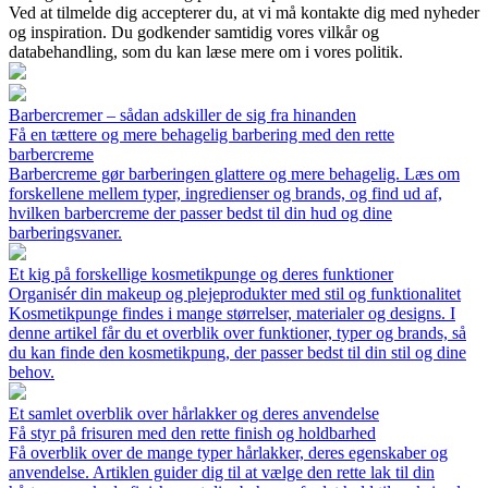
Ved at tilmelde dig accepterer du, at vi må kontakte dig med nyheder
og inspiration. Du godkender samtidig vores vilkår og
databehandling, som du kan læse mere om i vores politik.
Barbercremer – sådan adskiller de sig fra hinanden
Få en tættere og mere behagelig barbering med den rette
barbercreme
Barbercreme gør barberingen glattere og mere behagelig. Læs om
forskellene mellem typer, ingredienser og brands, og find ud af,
hvilken barbercreme der passer bedst til din hud og dine
barberingsvaner.
Et kig på forskellige kosmetikpunge og deres funktioner
Organisér din makeup og plejeprodukter med stil og funktionalitet
Kosmetikpunge findes i mange størrelser, materialer og designs. I
denne artikel får du et overblik over funktioner, typer og brands, så
du kan finde den kosmetikpung, der passer bedst til din stil og dine
behov.
Et samlet overblik over hårlakker og deres anvendelse
Få styr på frisuren med den rette finish og holdbarhed
Få overblik over de mange typer hårlakker, deres egenskaber og
anvendelse. Artiklen guider dig til at vælge den rette lak til din