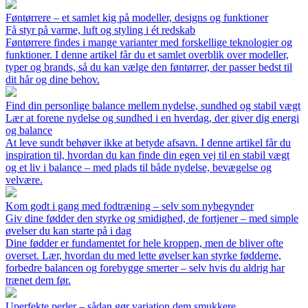
Føntørrere – et samlet kig på modeller, designs og funktioner
Få styr på varme, luft og styling i ét redskab
Føntørrere findes i mange varianter med forskellige teknologier og
funktioner. I denne artikel får du et samlet overblik over modeller,
typer og brands, så du kan vælge den føntørrer, der passer bedst til
dit hår og dine behov.
Find din personlige balance mellem nydelse, sundhed og stabil vægt
Lær at forene nydelse og sundhed i en hverdag, der giver dig energi
og balance
At leve sundt behøver ikke at betyde afsavn. I denne artikel får du
inspiration til, hvordan du kan finde din egen vej til en stabil vægt
og et liv i balance – med plads til både nydelse, bevægelse og
velvære.
Kom godt i gang med fodtræning – selv som nybegynder
Giv dine fødder den styrke og smidighed, de fortjener – med simple
øvelser du kan starte på i dag
Dine fødder er fundamentet for hele kroppen, men de bliver ofte
overset. Lær, hvordan du med lette øvelser kan styrke fødderne,
forbedre balancen og forebygge smerter – selv hvis du aldrig har
trænet dem før.
Uperfekte perler – sådan gør variation dem smukkere