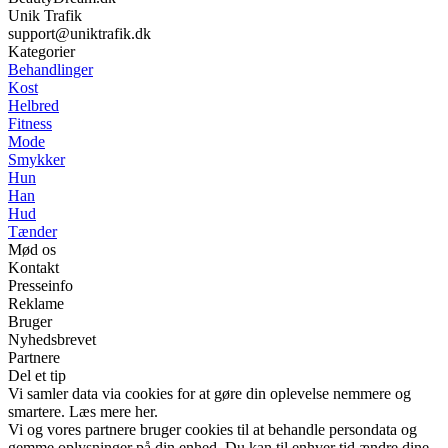
Unik Trafik
support@uniktrafik.dk
Kategorier
Behandlinger
Kost
Helbred
Fitness
Mode
Smykker
Hun
Han
Hud
Tænder
Mød os
Kontakt
Presseinfo
Reklame
Bruger
Nyhedsbrevet
Partnere
Del et tip
Vi samler data via cookies for at gøre din oplevelse nemmere og
smartere. Læs mere her.
Vi og vores partnere bruger cookies til at behandle persondata og
gemme oplysninger på din enhed. Du kan til enhver tid ændre dine