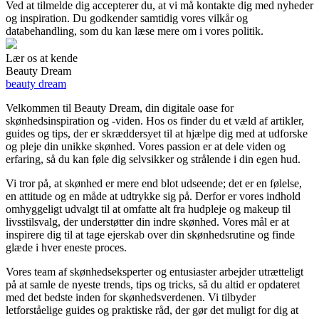
Ved at tilmelde dig accepterer du, at vi må kontakte dig med nyheder
og inspiration. Du godkender samtidig vores vilkår og
databehandling, som du kan læse mere om i vores politik.
Lær os at kende
Beauty Dream
beauty dream
Velkommen til Beauty Dream, din digitale oase for
skønhedsinspiration og -viden. Hos os finder du et væld af artikler,
guides og tips, der er skræddersyet til at hjælpe dig med at udforske
og pleje din unikke skønhed. Vores passion er at dele viden og
erfaring, så du kan føle dig selvsikker og strålende i din egen hud.
Vi tror på, at skønhed er mere end blot udseende; det er en følelse,
en attitude og en måde at udtrykke sig på. Derfor er vores indhold
omhyggeligt udvalgt til at omfatte alt fra hudpleje og makeup til
livsstilsvalg, der understøtter din indre skønhed. Vores mål er at
inspirere dig til at tage ejerskab over din skønhedsrutine og finde
glæde i hver eneste proces.
Vores team af skønhedseksperter og entusiaster arbejder utrætteligt
på at samle de nyeste trends, tips og tricks, så du altid er opdateret
med det bedste inden for skønhedsverdenen. Vi tilbyder
letforståelige guides og praktiske råd, der gør det muligt for dig at