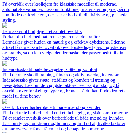
Få overblik over krøllejern fra klassiske modeller til moderne,
automatiske varianter. Læs om funktioner, materialer og typer, så du
kan finde det krøllejern, der passer bedst til din hårtype og ønskede
styling.
Lermasker til hudpleje – et samlet overblik
Forkæl din hud med naturens egne rensende kræfter
Lermasker giver huden en naturlig og effektiv dybderens. I denne
artikel får du et samlet overblik over forskellige typer, ingredienser
og brands, så du kan vælge den lermaske, der passer bedst til din
hudtype.
Indendørssko til både bevægelse, støtte og komfort
Find de rette sko til træning, fitness og aktiv hverdag indendørs
Indendørssko giver støtte, stabilitet og komfort til træning og
bevægelse. Læs om de vigtigste faktorer ved valg af sko, og få
overblik over forskellige typer og brands, så du kan finde den rette
model til dine behov.
Overblik over barberblade til både mænd og kvinder
Find det rette barberblad til en tæt, behagelig og skånsom barbering
Få et samlet overblik over barberblade til både mænd og kvinder.
Læs om typer, funktioner og brands, og find ud af, hvilke faktorer
du bør overveje for at få en tæt og behagelig barbering.