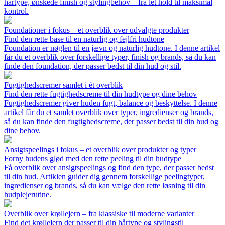
hårtype, ønskede finish og stylingbehov – fra let hold til maksimal
kontrol.
Foundationer i fokus – et overblik over udvalgte produkter
Find den rette base til en naturlig og fejlfri hudtone
Foundation er nøglen til en jævn og naturlig hudtone. I denne artikel
får du et overblik over forskellige typer, finish og brands, så du kan
finde den foundation, der passer bedst til din hud og stil.
Fugtighedscremer samlet i ét overblik
Find den rette fugtighedscreme til din hudtype og dine behov
Fugtighedscremer giver huden fugt, balance og beskyttelse. I denne
artikel får du et samlet overblik over typer, ingredienser og brands,
så du kan finde den fugtighedscreme, der passer bedst til din hud og
dine behov.
Ansigtspeelings i fokus – et overblik over produkter og typer
Forny hudens glød med den rette peeling til din hudtype
Få overblik over ansigtspeelings og find den type, der passer bedst
til din hud. Artiklen guider dig gennem forskellige peelingtyper,
ingredienser og brands, så du kan vælge den rette løsning til din
hudplejerutine.
Overblik over krøllejern – fra klassiske til moderne varianter
Find det krøllejern der passer til din hårtype og stylingstil