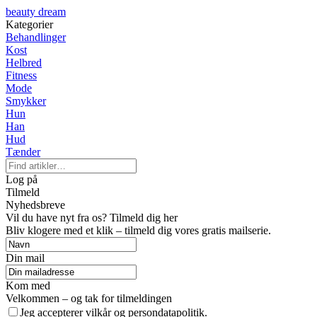
beauty dream
Kategorier
Behandlinger
Kost
Helbred
Fitness
Mode
Smykker
Hun
Han
Hud
Tænder
Log på
Tilmeld
Nyhedsbreve
Vil du have nyt fra os? Tilmeld dig her
Bliv klogere med et klik – tilmeld dig vores gratis mailserie.
Din mail
Kom med
Velkommen – og tak for tilmeldingen
Jeg accepterer vilkår og persondatapolitik.