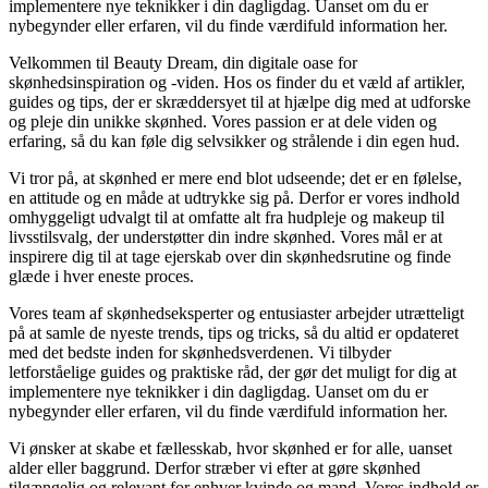
implementere nye teknikker i din dagligdag. Uanset om du er
nybegynder eller erfaren, vil du finde værdifuld information her.
Velkommen til Beauty Dream, din digitale oase for
skønhedsinspiration og -viden. Hos os finder du et væld af artikler,
guides og tips, der er skræddersyet til at hjælpe dig med at udforske
og pleje din unikke skønhed. Vores passion er at dele viden og
erfaring, så du kan føle dig selvsikker og strålende i din egen hud.
Vi tror på, at skønhed er mere end blot udseende; det er en følelse,
en attitude og en måde at udtrykke sig på. Derfor er vores indhold
omhyggeligt udvalgt til at omfatte alt fra hudpleje og makeup til
livsstilsvalg, der understøtter din indre skønhed. Vores mål er at
inspirere dig til at tage ejerskab over din skønhedsrutine og finde
glæde i hver eneste proces.
Vores team af skønhedseksperter og entusiaster arbejder utrætteligt
på at samle de nyeste trends, tips og tricks, så du altid er opdateret
med det bedste inden for skønhedsverdenen. Vi tilbyder
letforståelige guides og praktiske råd, der gør det muligt for dig at
implementere nye teknikker i din dagligdag. Uanset om du er
nybegynder eller erfaren, vil du finde værdifuld information her.
Vi ønsker at skabe et fællesskab, hvor skønhed er for alle, uanset
alder eller baggrund. Derfor stræber vi efter at gøre skønhed
tilgængelig og relevant for enhver kvinde og mand. Vores indhold er