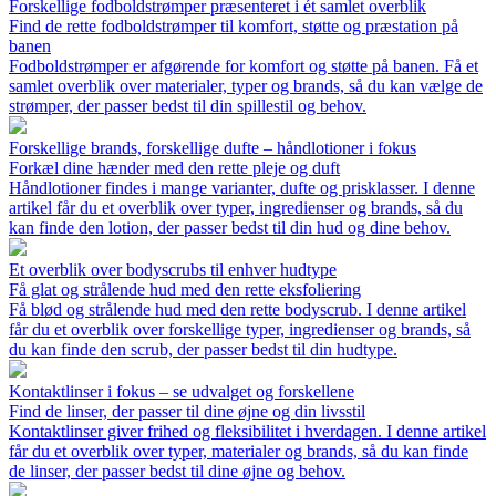
Forskellige fodboldstrømper præsenteret i ét samlet overblik
Find de rette fodboldstrømper til komfort, støtte og præstation på
banen
Fodboldstrømper er afgørende for komfort og støtte på banen. Få et
samlet overblik over materialer, typer og brands, så du kan vælge de
strømper, der passer bedst til din spillestil og behov.
Forskellige brands, forskellige dufte – håndlotioner i fokus
Forkæl dine hænder med den rette pleje og duft
Håndlotioner findes i mange varianter, dufte og prisklasser. I denne
artikel får du et overblik over typer, ingredienser og brands, så du
kan finde den lotion, der passer bedst til din hud og dine behov.
Et overblik over bodyscrubs til enhver hudtype
Få glat og strålende hud med den rette eksfoliering
Få blød og strålende hud med den rette bodyscrub. I denne artikel
får du et overblik over forskellige typer, ingredienser og brands, så
du kan finde den scrub, der passer bedst til din hudtype.
Kontaktlinser i fokus – se udvalget og forskellene
Find de linser, der passer til dine øjne og din livsstil
Kontaktlinser giver frihed og fleksibilitet i hverdagen. I denne artikel
får du et overblik over typer, materialer og brands, så du kan finde
de linser, der passer bedst til dine øjne og behov.