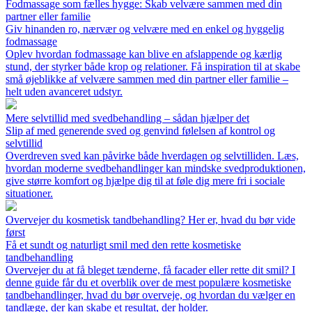
Fodmassage som fælles hygge: Skab velvære sammen med din
partner eller familie
Giv hinanden ro, nærvær og velvære med en enkel og hyggelig
fodmassage
Oplev hvordan fodmassage kan blive en afslappende og kærlig
stund, der styrker både krop og relationer. Få inspiration til at skabe
små øjeblikke af velvære sammen med din partner eller familie –
helt uden avanceret udstyr.
Mere selvtillid med svedbehandling – sådan hjælper det
Slip af med generende sved og genvind følelsen af kontrol og
selvtillid
Overdreven sved kan påvirke både hverdagen og selvtilliden. Læs,
hvordan moderne svedbehandlinger kan mindske svedproduktionen,
give større komfort og hjælpe dig til at føle dig mere fri i sociale
situationer.
Overvejer du kosmetisk tandbehandling? Her er, hvad du bør vide
først
Få et sundt og naturligt smil med den rette kosmetiske
tandbehandling
Overvejer du at få bleget tænderne, få facader eller rette dit smil? I
denne guide får du et overblik over de mest populære kosmetiske
tandbehandlinger, hvad du bør overveje, og hvordan du vælger en
tandlæge, der kan skabe et resultat, der holder.