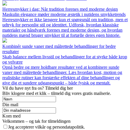
Herresmykker i dag: Når tradition forenes med moderne design
Maskulin elegance møder moderne æstetik i nutidens smykketrends
Herresmykker er ikke længere kun et spørgsmål om tradition, men et
udtryk for personlig stil og identitet. Udforsk, hvordan klassiske
materialer og håndværk forenes med moderne design, og hvordan
nutidens mænd bruger smykker til at fortælle deres egen historie.
Kombinér sunde vaner med målrettede behandlinger for bedre
resultater
Skab balance mellem livsstil og behandlinger for at styrke både krop
og velvære
Opnå bedre og mere holdbare resultater ved at kombinere sunde
vaner med målrettede behandlinger. Læs hvordan kost, motion og
realistiske rutiner kan forstærke effekten af dine behandlinger og
give dig et sundere udgangspunkt – både fysisk og mentalt.
Vil du have nyt fra os? Tilmeld dig her
Bliv klogere med et klik – tilmeld dig vores gratis mailserie.
Din mail
Kom med
Velkommen – og tak for tilmeldingen
Jeg accepterer vilkår og persondatapolitik.