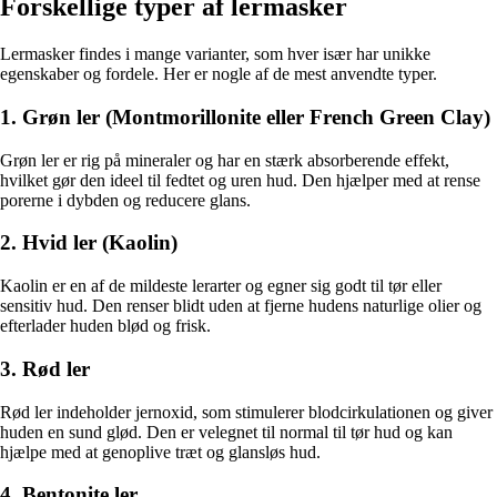
Forskellige typer af lermasker
Lermasker findes i mange varianter, som hver især har unikke
egenskaber og fordele. Her er nogle af de mest anvendte typer.
1. Grøn ler (Montmorillonite eller French Green Clay)
Grøn ler er rig på mineraler og har en stærk absorberende effekt,
hvilket gør den ideel til fedtet og uren hud. Den hjælper med at rense
porerne i dybden og reducere glans.
2. Hvid ler (Kaolin)
Kaolin er en af de mildeste lerarter og egner sig godt til tør eller
sensitiv hud. Den renser blidt uden at fjerne hudens naturlige olier og
efterlader huden blød og frisk.
3. Rød ler
Rød ler indeholder jernoxid, som stimulerer blodcirkulationen og giver
huden en sund glød. Den er velegnet til normal til tør hud og kan
hjælpe med at genoplive træt og glansløs hud.
4. Bentonite ler