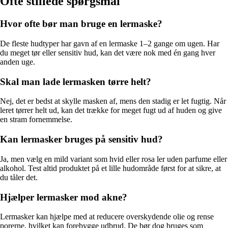
Ofte stillede spørgsmål
Hvor ofte bør man bruge en lermaske?
De fleste hudtyper har gavn af en lermaske 1–2 gange om ugen. Har
du meget tør eller sensitiv hud, kan det være nok med én gang hver
anden uge.
Skal man lade lermasken tørre helt?
Nej, det er bedst at skylle masken af, mens den stadig er let fugtig. Når
leret tørrer helt ud, kan det trække for meget fugt ud af huden og give
en stram fornemmelse.
Kan lermasker bruges på sensitiv hud?
Ja, men vælg en mild variant som hvid eller rosa ler uden parfume eller
alkohol. Test altid produktet på et lille hudområde først for at sikre, at
du tåler det.
Hjælper lermasker mod akne?
Lermasker kan hjælpe med at reducere overskydende olie og rense
porerne, hvilket kan forebygge udbrud. De bør dog bruges som