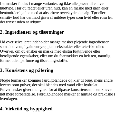
Lermasker findes i mange varianter, og ikke alle passer til enhver
hudtype. Har du fedtet eller uren hud, kan en maske med grøn eller
bentonit-ler hjælpe med at absorbere overskydende talg. Tør eller
sensitiv hud har derimod gavn af mildere typer som hvid eller rosa ler,
der renser uden at udtørre.
2. Ingredienser og tilsætninger
Ud over selve leret indeholder mange masker plejende ingredienser
som aloe vera, hyaluronsyre, planteekstrakter eller æteriske olier.
Overvej, om du ønsker en maske med ekstra fugtgivende eller
beroligende egenskaber, eller om du foretrækker en helt ren, naturlig
formel uden parfume og tilsætningsstoffer.
3. Konsistens og påføring
Nogle lermasker kommer færdigblandede og klar til brug, mens andre
leveres som pulver, der skal blandes med vand eller hydrolat.
Pulvermasker giver mulighed for at tilpasse konsistensen, men kræver
lidt mere forberedelse. Færdigblandede masker er hurtige og praktiske i
hverdagen.
4. Virketid og hyppighed