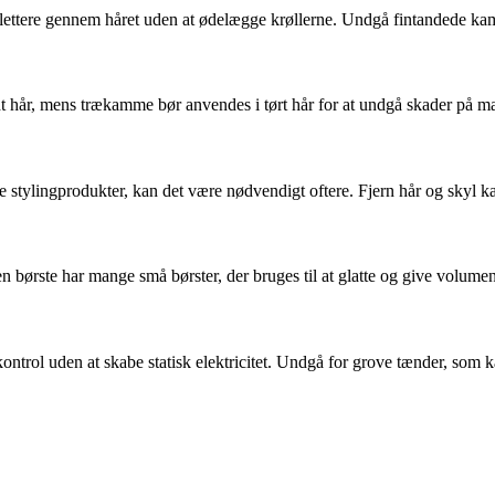
ider lettere gennem håret uden at ødelægge krøllerne. Undgå fintandede 
t hår, mens trækamme bør anvendes i tørt hår for at undgå skader på mat
e stylingprodukter, kan det være nødvendigt oftere. Fjern hår og skyl
en børste har mange små børster, der bruges til at glatte og give volume
r kontrol uden at skabe statisk elektricitet. Undgå for grove tænder, som 