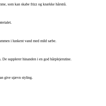
kamme, som kan skabe frizz og knække hårstrå.
erialet.
 kammen i lunkent vand med mild sæbe.
n. De supplerer hinanden i en god hårplejerutine.
kan give ujævn styling.