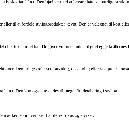
n at beskadige håret. Den hjælper med at bevare hårets naturlige struktu
 eller til at fordele stylingprodukter jævnt. Den er velegnet til kort elle
et eller tekstureret hår. De giver volumen uden at ødelægge krøllernes 
ektioner. Den bruges ofte ved farvning, opsætning eller ved præcisionsa
a håret. Den kan også anvendes til meget fin detaljering i styling.
 mærker, som hver især har deres fokus og styrker.