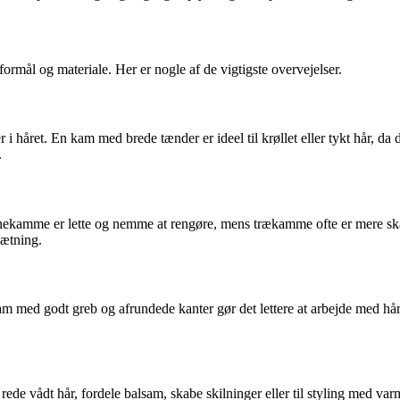
formål og materiale. Her er nogle af de vigtigste overvejelser.
 i håret. En kam med brede tænder er ideel til krøllet eller tykt hår, 
.
ikonekamme er lette og nemme at rengøre, mens trækamme ofte er mere skå
sætning.
 med godt greb og afrundede kanter gør det lettere at arbejde med hår
rede vådt hår, fordele balsam, skabe skilninger eller til styling med v