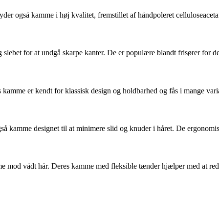
yder også kamme i høj kvalitet, fremstillet af håndpoleret celluloseace
lebet for at undgå skarpe kanter. De er populære blandt frisører for de
es kamme er kendt for klassisk design og holdbarhed og fås i mange var
også kamme designet til at minimere slid og knuder i håret. De ergonomi
e mod vådt hår. Deres kamme med fleksible tænder hjælper med at redu