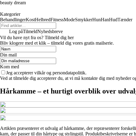
beauty dream
Kategorier
Behandlinger
Kost
Helbred
Fitness
Mode
Smykker
Hun
Han
Hud
Tænder
Log på
Tilmeld
Nyhedsbreve
Vil du have nyt fra os? Tilmeld dig her
Bliv klogere med et klik – tilmeld dig vores gratis mailserie.
Din mail
Kom med
Jeg accepterer vilkår og persondatapolitik.
Ved at tilmelde dig accepterer du, at vi må kontakte dig med nyheder o
Hårkamme – et hurtigt overblik over udval
Artiklen præsenterer et udvalg af hårkamme, der repræsenterer forskellig
kam, der passer til din hårtype og stylingstil. Produktbeskrivelserne er 