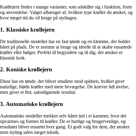
Krøllejern findes i mange varianter, som adskiller sig i funktion, form
og anvendelse. Valget afhænger af, hvilken type krøller du ønsker, og
hvor meget tid du vil bruge på stylingen.
1. Klassiske krøllejern
De traditionelle modeller har en fast tønde og en klemme, der holder
håret på plads. De er nemme at bruge og ideelle til at skabe ensartede
krøller eller bølger. Perfekt til begyndere og til dig, der ønsker et
klassisk look.
2. Koniske krøllejern
Disse har en tønde, der bliver smallere mod spidsen, hvilket giver
naturlige, bløde krøller med mere bevægelse. De kræver lidt øvelse,
men giver et flot, salonlignende resultat.
3. Automatiske krøllejern
Automatiske modeller trækker selv håret ind i et kammer, hvor det
opvarmes og formes til krøller. De er hurtige og brugervenlige, og
resultatet bliver ensartet hver gang. Et godt valg for dem, der ønsker
nem styling uden meget teknik.