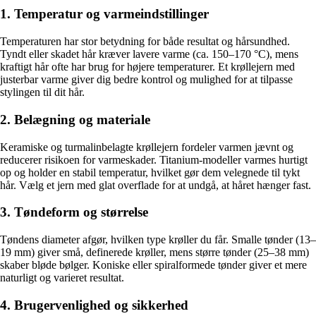
1. Temperatur og varmeindstillinger
Temperaturen har stor betydning for både resultat og hårsundhed.
Tyndt eller skadet hår kræver lavere varme (ca. 150–170 °C), mens
kraftigt hår ofte har brug for højere temperaturer. Et krøllejern med
justerbar varme giver dig bedre kontrol og mulighed for at tilpasse
stylingen til dit hår.
2. Belægning og materiale
Keramiske og turmalinbelagte krøllejern fordeler varmen jævnt og
reducerer risikoen for varme­skader. Titanium-modeller varmes hurtigt
op og holder en stabil temperatur, hvilket gør dem velegnede til tykt
hår. Vælg et jern med glat overflade for at undgå, at håret hænger fast.
3. Tøndeform og størrelse
Tøndens diameter afgør, hvilken type krøller du får. Smalle tønder (13–
19 mm) giver små, definerede krøller, mens større tønder (25–38 mm)
skaber bløde bølger. Koniske eller spiralformede tønder giver et mere
naturligt og varieret resultat.
4. Brugervenlighed og sikkerhed