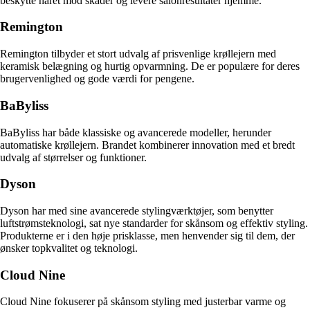
beskytte håret mod skader og levere salonresultater hjemme.
Remington
Remington tilbyder et stort udvalg af prisvenlige krøllejern med
keramisk belægning og hurtig opvarmning. De er populære for deres
brugervenlighed og gode værdi for pengene.
BaByliss
BaByliss har både klassiske og avancerede modeller, herunder
automatiske krøllejern. Brandet kombinerer innovation med et bredt
udvalg af størrelser og funktioner.
Dyson
Dyson har med sine avancerede stylingværktøjer, som benytter
luftstrømsteknologi, sat nye standarder for skånsom og effektiv styling.
Produkterne er i den høje prisklasse, men henvender sig til dem, der
ønsker topkvalitet og teknologi.
Cloud Nine
Cloud Nine fokuserer på skånsom styling med justerbar varme og