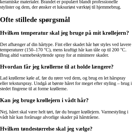
keramiske materialer. Brandet er populært blandt professionelle
stylister og dem, der ønsker et luksuriøst værktøj til hjemmebrug.
Ofte stillede spørgsmål
Hvilken temperatur skal jeg bruge på mit krøllejern?
Det afhænger af din hårtype. Fint eller skadet hår bør styles ved lavere
temperaturer (150–170 °C), mens kraftigt hår kan tåle op til 200 °C.
Brug altid varmebeskyttende spray for at minimere skader.
Hvordan får jeg krøllerne til at holde længere?
Lad krøllerne køle af, før du rører ved dem, og brug en let hårspray
eller teksturspray. Undgå at børste håret for meget efter styling – brug i
stedet fingrene til at forme krøllerne.
Kan jeg bruge krøllejern i vådt hår?
Nej, håret skal være helt tørt, før du bruger krøllejern. Varmestyling i
vådt hår kan forårsage alvorlige skader på hårstråene.
Hvilken tøndestørrelse skal jeg vælge?