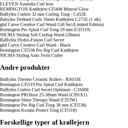
ELEVEN Australia Curl Iron
REMINGTON Krøllejern CI5408 Mineral Glow
BaByliss Curlers 32 mm Curling Tong - C452E
Babyliss Defined Curls 16mm Krøllejern C271E (1 stk)
ghd Curve Creative Curl Wand Gift Set (Limited Edition)
Remington Pro Spiral Curl Tong 19 mm (CI5519)
NICMA Styling Soft Curling Wand (28mm)
BaByliss Hydro-Fusion Curl Secret
ghd Curve Creative Curl Wand - Black
Remington CI5538 Pro Big Curl Krøllejern
NICMA Styling Auto Twist Curler
Andre produkter
BaByliss Thermo Ceramic Rollers - RS035E
Remington CI5519 Pro Spiral Curl Krøllejern
BaByliss Curlers Curl Secret Optimum - C1600E
Remington PROluxe 25-38mm Wand (CI91X1)
Remington Shine Therapy Wand (CI53W)
Remington Pro Big Curl Tong 38 mm (CI5538)
Remington Keratin Protect Tong (CI5318)
Forskellige typer af krøllejern