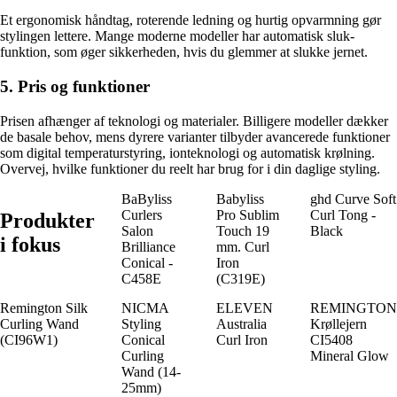
Et ergonomisk håndtag, roterende ledning og hurtig opvarmning gør
stylingen lettere. Mange moderne modeller har automatisk sluk-
funktion, som øger sikkerheden, hvis du glemmer at slukke jernet.
5. Pris og funktioner
Prisen afhænger af teknologi og materialer. Billigere modeller dækker
de basale behov, mens dyrere varianter tilbyder avancerede funktioner
som digital temperaturstyring, ionteknologi og automatisk krølning.
Overvej, hvilke funktioner du reelt har brug for i din daglige styling.
BaByliss
Babyliss
ghd Curve Soft
Curlers
Pro Sublim
Curl Tong -
Produkter
Salon
Touch 19
Black
i fokus
Brilliance
mm. Curl
Conical -
Iron
C458E
(C319E)
Remington Silk
NICMA
ELEVEN
REMINGTON
Curling Wand
Styling
Australia
Krøllejern
(CI96W1)
Conical
Curl Iron
CI5408
Curling
Mineral Glow
Wand (14-
25mm)