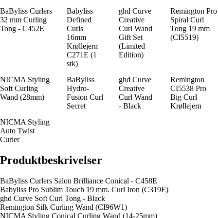
BaByliss Curlers
Babyliss
ghd Curve
Remington Pro
32 mm Curling
Defined
Creative
Spiral Curl
Tong - C452E
Curls
Curl Wand
Tong 19 mm
16mm
Gift Set
(CI5519)
Krøllejern
(Limited
C271E (1
Edition)
stk)
NICMA Styling
BaByliss
ghd Curve
Remington
Soft Curling
Hydro-
Creative
CI5538 Pro
Wand (28mm)
Fusion Curl
Curl Wand
Big Curl
Secret
- Black
Krøllejern
NICMA Styling
Auto Twist
Curler
Produktbeskrivelser
BaByliss Curlers Salon Brilliance Conical - C458E
Babyliss Pro Sublim Touch 19 mm. Curl Iron (C319E)
ghd Curve Soft Curl Tong - Black
Remington Silk Curling Wand (CI96W1)
NICMA Styling Conical Curling Wand (14-25mm)