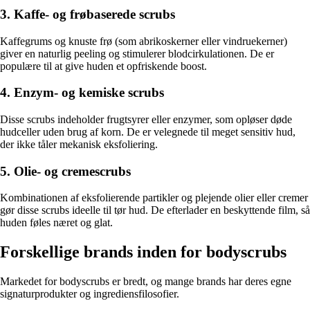
3. Kaffe- og frøbaserede scrubs
Kaffegrums og knuste frø (som abrikoskerner eller vindruekerner)
giver en naturlig peeling og stimulerer blodcirkulationen. De er
populære til at give huden et opfriskende boost.
4. Enzym- og kemiske scrubs
Disse scrubs indeholder frugtsyrer eller enzymer, som opløser døde
hudceller uden brug af korn. De er velegnede til meget sensitiv hud,
der ikke tåler mekanisk eksfoliering.
5. Olie- og cremescrubs
Kombinationen af eksfolierende partikler og plejende olier eller cremer
gør disse scrubs ideelle til tør hud. De efterlader en beskyttende film, så
huden føles næret og glat.
Forskellige brands inden for bodyscrubs
Markedet for bodyscrubs er bredt, og mange brands har deres egne
signaturprodukter og ingrediensfilosofier.