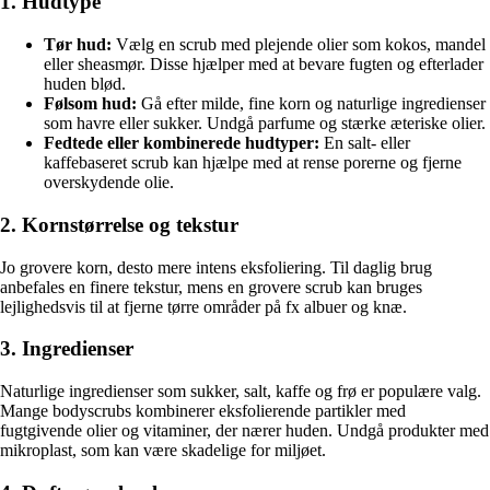
1. Hudtype
Tør hud:
Vælg en scrub med plejende olier som kokos, mandel
eller sheasmør. Disse hjælper med at bevare fugten og efterlader
huden blød.
Følsom hud:
Gå efter milde, fine korn og naturlige ingredienser
som havre eller sukker. Undgå parfume og stærke æteriske olier.
Fedtede eller kombinerede hudtyper:
En salt- eller
kaffebaseret scrub kan hjælpe med at rense porerne og fjerne
overskydende olie.
2. Kornstørrelse og tekstur
Jo grovere korn, desto mere intens eksfoliering. Til daglig brug
anbefales en finere tekstur, mens en grovere scrub kan bruges
lejlighedsvis til at fjerne tørre områder på fx albuer og knæ.
3. Ingredienser
Naturlige ingredienser som sukker, salt, kaffe og frø er populære valg.
Mange bodyscrubs kombinerer eksfolierende partikler med
fugtgivende olier og vitaminer, der nærer huden. Undgå produkter med
mikroplast, som kan være skadelige for miljøet.