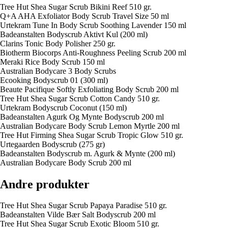
Tree Hut Shea Sugar Scrub Bikini Reef 510 gr.
Q+A AHA Exfoliator Body Scrub Travel Size 50 ml
Urtekram Tune In Body Scrub Soothing Lavender 150 ml
Badeanstalten Bodyscrub Aktivt Kul (200 ml)
Clarins Tonic Body Polisher 250 gr.
Biotherm Biocorps Anti-Roughness Peeling Scrub 200 ml
Meraki Rice Body Scrub 150 ml
Australian Bodycare 3 Body Scrubs
Ecooking Bodyscrub 01 (300 ml)
Beaute Pacifique Softly Exfoliating Body Scrub 200 ml
Tree Hut Shea Sugar Scrub Cotton Candy 510 gr.
Urtekram Bodyscrub Coconut (150 ml)
Badeanstalten Agurk Og Mynte Bodyscrub 200 ml
Australian Bodycare Body Scrub Lemon Myrtle 200 ml
Tree Hut Firming Shea Sugar Scrub Tropic Glow 510 gr.
Urtegaarden Bodyscrub (275 gr)
Badeanstalten Bodyscrub m. Agurk & Mynte (200 ml)
Australian Bodycare Body Scrub 200 ml
Andre produkter
Tree Hut Shea Sugar Scrub Papaya Paradise 510 gr.
Badeanstalten Vilde Bær Salt Bodyscrub 200 ml
Tree Hut Shea Sugar Scrub Exotic Bloom 510 gr.