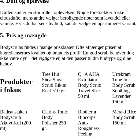
4. Duft og oplevelse
Duften spiller en stor rolle i oplevelsen. Nogle foretrækker friske
citrusdufte, mens andre vælger beroligende noter som lavendel eller
vanilje. Hvis du har sensitiv hud, kan du vælge en uparfumeret variant.
5. Pris og mængde
Bodyscrubs findes i mange prisklasser. Ofte afhænger prisen af
ingrediensernes kvalitet og brandets profil. En god scrub behøver dog
ikke være dyr – det vigtigste er, at den passer til din hudtype og dine
behov.
Tree Hut
Q+A AHA
Urtekram
Shea Sugar
Exfoliator
Tune In
Produkter
Scrub Bikini
Body Scrub
Body Scrub
i fokus
Reef 510 gr.
Travel Size
Soothing
50 ml
Lavender
150 ml
Badeanstalten
Clarins Tonic
Biotherm
Meraki Rice
Bodyscrub
Body
Biocorps
Body Scrub
Aktivt Kul (200
Polisher 250
Anti-
150 ml
ml)
gr.
Roughness
Peeling