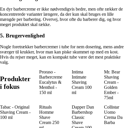
En dyr barbercreme er ikke nødvendigvis bedre, men ofte rækker de
koncentrerede varianter længere, da der kun skal bruges en lille
mængde per barbering. Overvej, hvor ofte du barberer dig, og hvor
meget produktet skal række.
5. Brugervenlighed
Nogle foretrækker barbercremer i tube for nem dosering, mens andre
sværger til krukker, hvor man kan piske skummet op med en kost.
Hvis du rejser meget, kan en kompakt tube være det mest praktiske
valg.
Proraso -
Intima
Mr. Bear
Barbercreme
Intimate
Shaving
Produkter
Eucalytus &
Shaving
Cream -
i fokus
Menthol -
Cream 100
Golden
150 ml
ml
Ember -
75ml
Tabac - Original
Rituals
Dapper Dan
Collistar
Shaving Cream -
Homme
Barbershop
Uomo
100 ml
Shave
Classic
Crema Da
Cream 250
Shave
Barba
ml
Cream 100