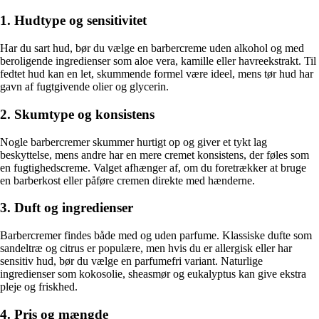
1. Hudtype og sensitivitet
Har du sart hud, bør du vælge en barbercreme uden alkohol og med
beroligende ingredienser som aloe vera, kamille eller havreekstrakt. Til
fedtet hud kan en let, skummende formel være ideel, mens tør hud har
gavn af fugtgivende olier og glycerin.
2. Skumtype og konsistens
Nogle barbercremer skummer hurtigt op og giver et tykt lag
beskyttelse, mens andre har en mere cremet konsistens, der føles som
en fugtighedscreme. Valget afhænger af, om du foretrækker at bruge
en barberkost eller påføre cremen direkte med hænderne.
3. Duft og ingredienser
Barbercremer findes både med og uden parfume. Klassiske dufte som
sandeltræ og citrus er populære, men hvis du er allergisk eller har
sensitiv hud, bør du vælge en parfumefri variant. Naturlige
ingredienser som kokosolie, sheasmør og eukalyptus kan give ekstra
pleje og friskhed.
4. Pris og mængde