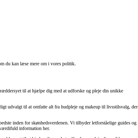
om du kan læse mere om i vores politik.
kræddersyet til at hjælpe dig med at udforske og pleje din unikke
t udvalgt til at omfatte alt fra hudpleje og makeup til livsstilsvalg, der
t bedste inden for skønhedsverdenen. Vi tilbyder letforståelige guides og
 værdifuld information her.