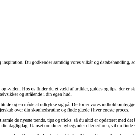
g inspiration. Du godkender samtidig vores vilkår og databehandling, s
g -viden. Hos os finder du et væld af artikler, guides og tips, der er s
selvsikker og strålende i din egen hud.
ttitude og en måde at udtrykke sig på. Derfor er vores indhold omhyggelig
 ejerskab over din skønhedsrutine og finde glæde i hver eneste proces.
t samle de nyeste trends, tips og tricks, så du altid er opdateret med de
 i din dagligdag. Uanset om du er nybegynder eller erfaren, vil du finde