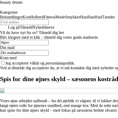
beauty dream
Kategorier
Behandlinger
Kost
Helbred
Fitness
Mode
Smykker
Hun
Han
Hud
Tænder
Log på
Tilmeld
Nyhedsbreve
Vil du have nyt fra os? Tilmeld dig her
Bliv klogere med et klik – tilmeld dig vores gratis mailserie.
Din mail
Kom med
Jeg accepterer vilkår og persondatapolitik.
Ved at tilmelde dig accepterer du, at vi må kontakte dig med nyheder o
Spis for dine øjnes skyld – sæsonens kostråd
Vores øjne arbejder uafbrudt – fra det øjeblik vi vågner, til vi lukker 
langt større rolle for øjnenes sundhed, end mange tror. Med de rette nær
kan spise for dine øjnes skyld – med fokus på sæsonens bedste råvarer.