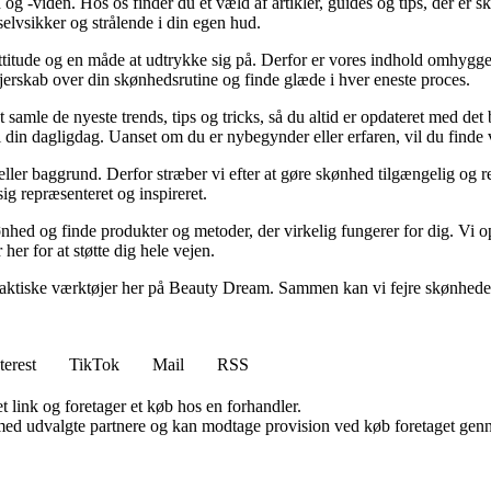
g -viden. Hos os finder du et væld af artikler, guides og tips, der er s
selvsikker og strålende i din egen hud.
ttitude og en måde at udtrykke sig på. Derfor er vores indhold omhyggelig
 ejerskab over din skønhedsrutine og finde glæde i hver eneste proces.
t samle de nyeste trends, tips og tricks, så du altid er opdateret med de
 i din dagligdag. Uanset om du er nybegynder eller erfaren, vil du finde
r eller baggrund. Derfor stræber vi efter at gøre skønhed tilgængelig o
g repræsenteret og inspireret.
ønhed og finde produkter og metoder, der virkelig fungerer for dig. Vi o
her for at støtte dig hele vejen.
g praktiske værktøjer her på Beauty Dream. Sammen kan vi fejre skønhed
terest
TikTok
Mail
RSS
t link og foretager et køb hos en forhandler.
med udvalgte partnere og kan modtage provision ved køb foretaget gennem