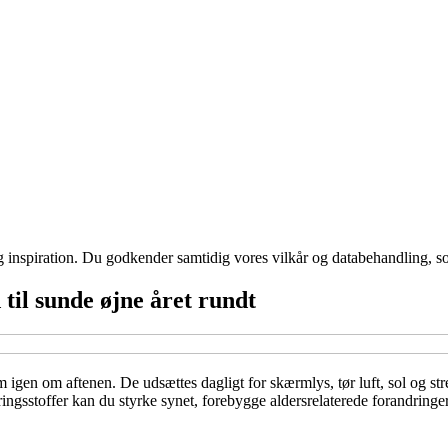
g inspiration. Du godkender samtidig vores vilkår og databehandling, s
 til sunde øjne året rundt
dem igen om aftenen. De udsættes dagligt for skærmlys, tør luft, sol og s
ingsstoffer kan du styrke synet, forebygge aldersrelaterede forandringer 