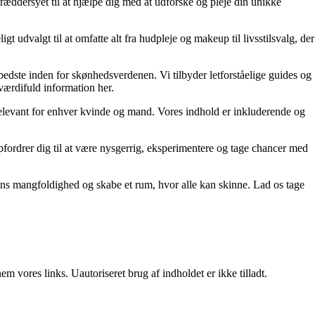
kræddersyet til at hjælpe dig med at udforske og pleje din unikke
t udvalgt til at omfatte alt fra hudpleje og makeup til livsstilsvalg, der
t bedste inden for skønhedsverdenen. Vi tilbyder letforståelige guides og
 værdifuld information her.
g relevant for enhver kvinde og mand. Vores indhold er inkluderende og
pfordrer dig til at være nysgerrig, eksperimentere og tage chancer med
ens mangfoldighed og skabe et rum, hvor alle kan skinne. Lad os tage
 vores links. Uautoriseret brug af indholdet er ikke tilladt.