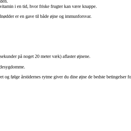
nden.
tamin i en tid, hvor friske frugter kan være knappe.
lnødder er en gave til både øjne og immunforsvar.
sekunder på noget 20 meter væk) aflaster øjnene.
indesygdomme.
t og følge årstidernes rytme giver du dine øjne de bedste betingelser for