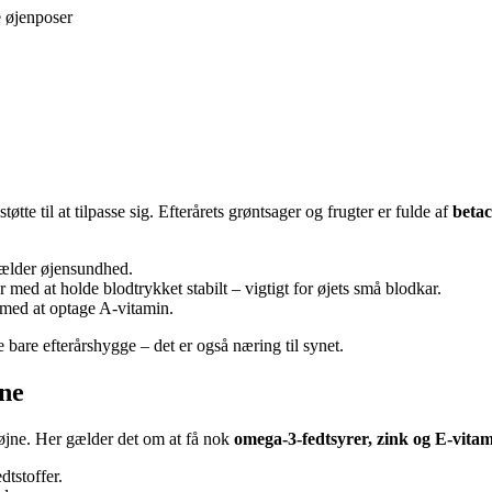
e øjenposer
tte til at tilpasse sig. Efterårets grøntsager og frugter er fulde af
beta
gælder øjensundhed.
 med at holde blodtrykket stabilt – vigtigt for øjets små blodkar.
 med at optage A-vitamin.
bare efterårshygge – det er også næring til synet.
jne
e øjne. Her gælder det om at få nok
omega-3-fedtsyrer, zink og E-vita
dtstoffer.