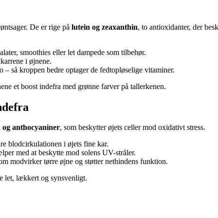
grøntsager. De er rige på
lutein og zeaxanthin
, to antioxidanter, der be
alater, smoothies eller let dampede som tilbehør.
karrene i øjnene.
o – så kroppen bedre optager de fedtopløselige vitaminer.
jnene et boost indefra med grønne farver på tallerkenen.
ndefra
 og anthocyaniner
, som beskytter øjets celler mod oxidativt stress.
e blodcirkulationen i øjets fine kar.
jælper med at beskytte mod solens UV-stråler.
som modvirker tørre øjne og støtter nethindens funktion.
e let, lækkert og synsvenligt.