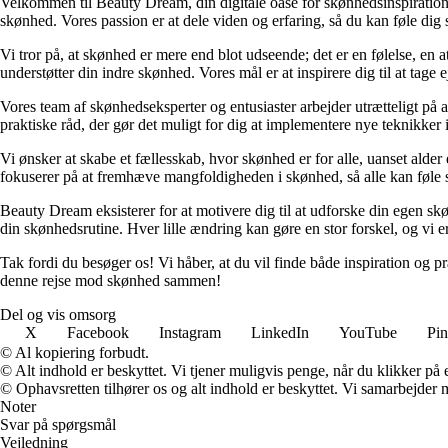
Velkommen til Beauty Dream, din digitale oase for skønhedsinspiration o
skønhed. Vores passion er at dele viden og erfaring, så du kan føle dig 
Vi tror på, at skønhed er mere end blot udseende; det er en følelse, en a
understøtter din indre skønhed. Vores mål er at inspirere dig til at tage
Vores team af skønhedseksperter og entusiaster arbejder utrætteligt på a
praktiske råd, der gør det muligt for dig at implementere nye teknikker
Vi ønsker at skabe et fællesskab, hvor skønhed er for alle, uanset alde
fokuserer på at fremhæve mangfoldigheden i skønhed, så alle kan føle si
Beauty Dream eksisterer for at motivere dig til at udforske din egen sk
din skønhedsrutine. Hver lille ændring kan gøre en stor forskel, og vi er 
Tak fordi du besøger os! Vi håber, at du vil finde både inspiration o
denne rejse mod skønhed sammen!
Del og vis omsorg
X
Facebook
Instagram
LinkedIn
YouTube
Pin
© Al kopiering forbudt.
© Alt indhold er beskyttet. Vi tjener muligvis penge, når du klikker på e
© Ophavsretten tilhører os og alt indhold er beskyttet. Vi samarbejder 
Noter
Svar på spørgsmål
Vejledning