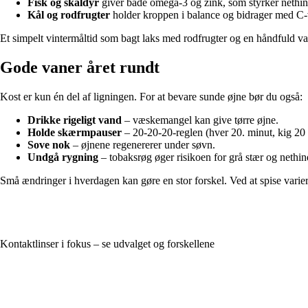
Fisk og skaldyr
giver både omega-3 og zink, som styrker nethi
Kål og rodfrugter
holder kroppen i balance og bidrager med C-vi
Et simpelt vintermåltid som bagt laks med rodfrugter og en håndfuld va
Gode vaner året rundt
Kost er kun én del af ligningen. For at bevare sunde øjne bør du også:
Drikke rigeligt vand
– væskemangel kan give tørre øjne.
Holde skærmpauser
– 20-20-20-reglen (hver 20. minut, kig 20 
Sove nok
– øjnene regenererer under søvn.
Undgå rygning
– tobaksrøg øger risikoen for grå stær og neth
Små ændringer i hverdagen kan gøre en stor forskel. Ved at spise variere
Kontaktlinser i fokus – se udvalget og forskellene