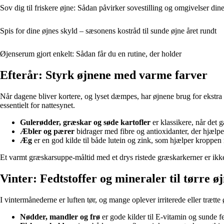
Sov dig til friskere øjne: Sådan påvirker sovestilling og omgivelser din
Spis for dine øjnes skyld – sæsonens kostråd til sunde øjne året rundt
Øjenserum gjort enkelt: Sådan får du en rutine, der holder
Efterår: Styrk øjnene med varme farver
Når dagene bliver kortere, og lyset dæmpes, har øjnene brug for ekstra stø
essentielt for nattesynet.
Gulerødder, græskar og søde kartofler
er klassikere, når det 
Æbler og pærer
bidrager med fibre og antioxidanter, der hjælper
Æg
er en god kilde til både lutein og zink, som hjælper kroppen
Et varmt græskarsuppe-måltid med et drys ristede græskarkerner er ikke 
Vinter: Fedtstoffer og mineraler til tørre ø
I vintermånederne er luften tør, og mange oplever irriterede eller trætt
Nødder, mandler og frø
er gode kilder til E-vitamin og sunde fe