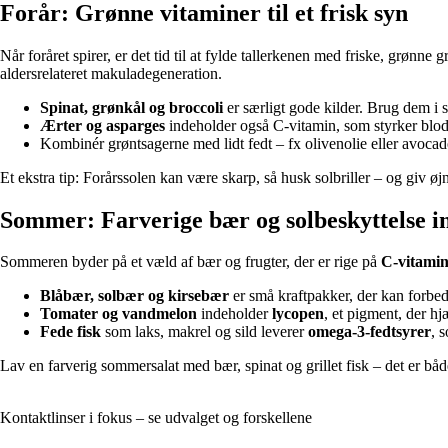
Forår: Grønne vitaminer til et frisk syn
Når foråret spirer, er det tid til at fylde tallerkenen med friske, grønne 
aldersrelateret makuladegeneration.
Spinat, grønkål og broccoli
er særligt gode kilder. Brug dem i s
Ærter og asparges
indeholder også C-vitamin, som styrker blod
Kombinér grøntsagerne med lidt fedt – fx olivenolie eller avocad
Et ekstra tip: Forårssolen kan være skarp, så husk solbriller – og giv ø
Sommer: Farverige bær og solbeskyttelse i
Sommeren byder på et væld af bær og frugter, der er rige på
C-vitamin
Blåbær, solbær og kirsebær
er små kraftpakker, der kan forbedr
Tomater og vandmelon
indeholder
lycopen
, et pigment, der h
Fede fisk
som laks, makrel og sild leverer
omega-3-fedtsyrer
, 
Lav en farverig sommersalat med bær, spinat og grillet fisk – det er båd
Kontaktlinser i fokus – se udvalget og forskellene