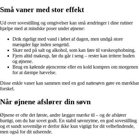
Små vaner med stor effekt
Ud over sovestilling og omgivelser kan små ændringer i dine rutiner
hjælpe med at mindske poser under øjnene:
Drik rigeligt med vand i løbet af dagen, men undgå store
mængder lige inden sengetid.
Skær ned på salt og alkohol, som kan føre til væskeophobning.
Fjern altid makeup, før du går i seng – rester kan irritere huden
og øjnene.
Brug en kølende øjencreme eller en kold kompres om morgenen
for at dæmpe hævelse.
Disse enkle vaner kan sammen med en god nattesøvn gøre en mærkbar
forskel.
Når øjnene afslører din søvn
Øjnene er ofte det første, andre lægger mærke til – og de afslører
hurtigt, om du har sovet godt. En stabil søvnrytme, en god sovestilling
og et sundt sovemiljø er derfor ikke kun vigtigt for dit velbefindende,
men også for dit udseende.