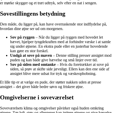
er mørke skygger og et træt udtryk, selv efter en nat i sengen.
Sovestillingens betydning
Den måde, du ligger på, kan have overraskende stor indflydelse på,
hvordan dine øjne ser ud om morgenen.
Sov på ryggen
– Når du ligger på ryggen med hovedet let
hævet, hjælper tyngdekraften med at forhindre væske i at samle
sig under øjnene. En ekstra pude eller en justerbar hovedende
kan gøre en stor forskel.
Undgå at sove på maven
– Denne stilling presser ansigtet mod
puden og kan både give hævelse og små linjer over tid.
Sov på siden med omtanke
– Hvis du foretrækker at sove på
siden, så prøv at skifte side jævnligt. Ellers kan den ene side af
ansigtet blive mere udsat for tryk og væskeophobning.
Et lille tip er at vælge en pude, der støtter nakken uden at presse
ansigtet – det giver både bedre søvn og friskere øjne.
Omgivelserne i soveværelset
Soveværelsets klima og omgivelser påvirker også huden omkring
øjnene. Tør luft, støv og allergener kan irritere øjnene og give hævelse.