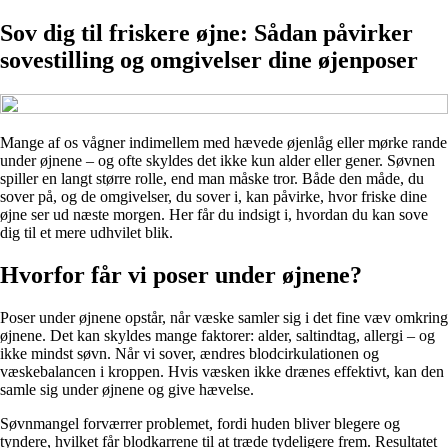
Sov dig til friskere øjne: Sådan påvirker
sovestilling og omgivelser dine øjenposer
Mange af os vågner indimellem med hævede øjenlåg eller mørke rande
under øjnene – og ofte skyldes det ikke kun alder eller gener. Søvnen
spiller en langt større rolle, end man måske tror. Både den måde, du
sover på, og de omgivelser, du sover i, kan påvirke, hvor friske dine
øjne ser ud næste morgen. Her får du indsigt i, hvordan du kan sove
dig til et mere udhvilet blik.
Hvorfor får vi poser under øjnene?
Poser under øjnene opstår, når væske samler sig i det fine væv omkring
øjnene. Det kan skyldes mange faktorer: alder, saltindtag, allergi – og
ikke mindst søvn. Når vi sover, ændres blodcirkulationen og
væskebalancen i kroppen. Hvis væsken ikke drænes effektivt, kan den
samle sig under øjnene og give hævelse.
Søvnmangel forværrer problemet, fordi huden bliver blegere og
tyndere, hvilket får blodkarrene til at træde tydeligere frem. Resultatet