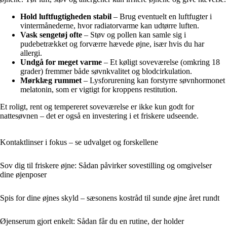
Hold luftfugtigheden stabil
– Brug eventuelt en luftfugter i
vintermånederne, hvor radiatorvarme kan udtørre luften.
Vask sengetøj ofte
– Støv og pollen kan samle sig i
pudebetrækket og forværre hævede øjne, især hvis du har
allergi.
Undgå for meget varme
– Et køligt soveværelse (omkring 18
grader) fremmer både søvnkvalitet og blodcirkulation.
Mørklæg rummet
– Lysforurening kan forstyrre søvnhormonet
melatonin, som er vigtigt for kroppens restitution.
Et roligt, rent og tempereret soveværelse er ikke kun godt for
nattesøvnen – det er også en investering i et friskere udseende.
Kontaktlinser i fokus – se udvalget og forskellene
Sov dig til friskere øjne: Sådan påvirker sovestilling og omgivelser
dine øjenposer
Spis for dine øjnes skyld – sæsonens kostråd til sunde øjne året rundt
Øjenserum gjort enkelt: Sådan får du en rutine, der holder