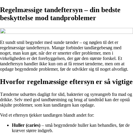
Regelmæssige tandeftersyn – din bedste
beskyttelse mod tandproblemer
Et sundt smil begynder med sunde tænder – og nøglen til det er
regelmæssige tandeftersyn. Mange forbinder tandlægebesøg med
noget, man kun gør, når der er smerter eller problemer, men i
virkeligheden er det forebyggelsen, der gør den største forskel. Et
tandeftersyn handler ikke kun om at få renset tænderne, men om at
opdage begyndende problemer, før de udvikler sig til noget alvorligt.
Hvorfor regelmæssige eftersyn er så vigtige
Tænderne udsættes dagligt for slid, bakterier og syreangreb fra mad og
drikke. Selv med god tandbørstning og brug af tandtråd kan der opstå
skjulte problemer, som kun tandlægen kan opdage.
Ved et eftersyn tjekker tandlægen blandt andet for:
Huller (caries)
– små begyndende huller kan behandles, før de
kræver større indgreb.