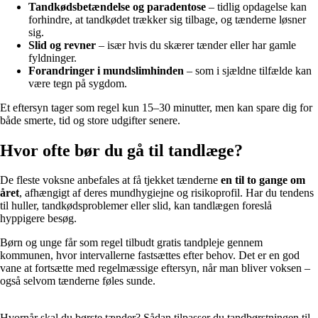
Tandkødsbetændelse og paradentose
– tidlig opdagelse kan
forhindre, at tandkødet trækker sig tilbage, og tænderne løsner
sig.
Slid og revner
– især hvis du skærer tænder eller har gamle
fyldninger.
Forandringer i mundslimhinden
– som i sjældne tilfælde kan
være tegn på sygdom.
Et eftersyn tager som regel kun 15–30 minutter, men kan spare dig for
både smerte, tid og store udgifter senere.
Hvor ofte bør du gå til tandlæge?
De fleste voksne anbefales at få tjekket tænderne
en til to gange om
året
, afhængigt af deres mundhygiejne og risikoprofil. Har du tendens
til huller, tandkødsproblemer eller slid, kan tandlægen foreslå
hyppigere besøg.
Børn og unge får som regel tilbudt gratis tandpleje gennem
kommunen, hvor intervallerne fastsættes efter behov. Det er en god
vane at fortsætte med regelmæssige eftersyn, når man bliver voksen –
også selvom tænderne føles sunde.
Hvornår skal du børste tænder? Sådan tilpasser du tandbørstningen til