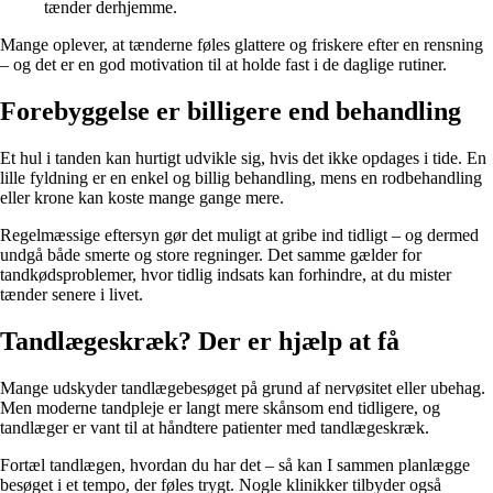
tænder derhjemme.
Mange oplever, at tænderne føles glattere og friskere efter en rensning
– og det er en god motivation til at holde fast i de daglige rutiner.
Forebyggelse er billigere end behandling
Et hul i tanden kan hurtigt udvikle sig, hvis det ikke opdages i tide. En
lille fyldning er en enkel og billig behandling, mens en rodbehandling
eller krone kan koste mange gange mere.
Regelmæssige eftersyn gør det muligt at gribe ind tidligt – og dermed
undgå både smerte og store regninger. Det samme gælder for
tandkødsproblemer, hvor tidlig indsats kan forhindre, at du mister
tænder senere i livet.
Tandlægeskræk? Der er hjælp at få
Mange udskyder tandlægebesøget på grund af nervøsitet eller ubehag.
Men moderne tandpleje er langt mere skånsom end tidligere, og
tandlæger er vant til at håndtere patienter med tandlægeskræk.
Fortæl tandlægen, hvordan du har det – så kan I sammen planlægge
besøget i et tempo, der føles trygt. Nogle klinikker tilbyder også