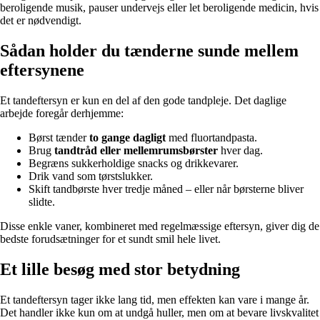
beroligende musik, pauser undervejs eller let beroligende medicin, hvis
det er nødvendigt.
Sådan holder du tænderne sunde mellem
eftersynene
Et tandeftersyn er kun en del af den gode tandpleje. Det daglige
arbejde foregår derhjemme:
Børst tænder
to gange dagligt
med fluortandpasta.
Brug
tandtråd eller mellemrumsbørster
hver dag.
Begræns sukkerholdige snacks og drikkevarer.
Drik vand som tørstslukker.
Skift tandbørste hver tredje måned – eller når børsterne bliver
slidte.
Disse enkle vaner, kombineret med regelmæssige eftersyn, giver dig de
bedste forudsætninger for et sundt smil hele livet.
Et lille besøg med stor betydning
Et tandeftersyn tager ikke lang tid, men effekten kan vare i mange år.
Det handler ikke kun om at undgå huller, men om at bevare livskvalitet