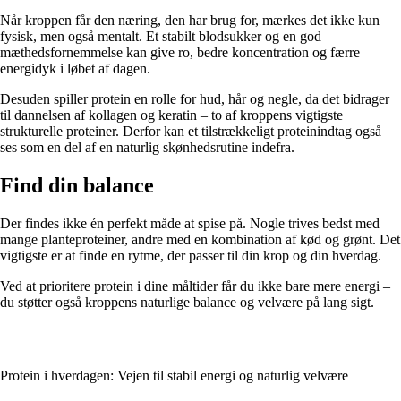
Når kroppen får den næring, den har brug for, mærkes det ikke kun
fysisk, men også mentalt. Et stabilt blodsukker og en god
mæthedsfornemmelse kan give ro, bedre koncentration og færre
energidyk i løbet af dagen.
Desuden spiller protein en rolle for hud, hår og negle, da det bidrager
til dannelsen af kollagen og keratin – to af kroppens vigtigste
strukturelle proteiner. Derfor kan et tilstrækkeligt proteinindtag også
ses som en del af en naturlig skønhedsrutine indefra.
Find din balance
Der findes ikke én perfekt måde at spise på. Nogle trives bedst med
mange planteproteiner, andre med en kombination af kød og grønt. Det
vigtigste er at finde en rytme, der passer til din krop og din hverdag.
Ved at prioritere protein i dine måltider får du ikke bare mere energi –
du støtter også kroppens naturlige balance og velvære på lang sigt.
Protein i hverdagen: Vejen til stabil energi og naturlig velvære