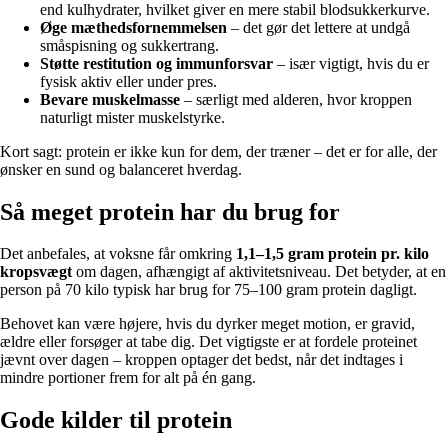
end kulhydrater, hvilket giver en mere stabil blodsukkerkurve.
Øge mæthedsfornemmelsen
– det gør det lettere at undgå
småspisning og sukkertrang.
Støtte restitution og immunforsvar
– især vigtigt, hvis du er
fysisk aktiv eller under pres.
Bevare muskelmasse
– særligt med alderen, hvor kroppen
naturligt mister muskelstyrke.
Kort sagt: protein er ikke kun for dem, der træner – det er for alle, der
ønsker en sund og balanceret hverdag.
Så meget protein har du brug for
Det anbefales, at voksne får omkring
1,1–1,5 gram protein pr. kilo
kropsvægt
om dagen, afhængigt af aktivitetsniveau. Det betyder, at en
person på 70 kilo typisk har brug for 75–100 gram protein dagligt.
Behovet kan være højere, hvis du dyrker meget motion, er gravid,
ældre eller forsøger at tabe dig. Det vigtigste er at fordele proteinet
jævnt over dagen – kroppen optager det bedst, når det indtages i
mindre portioner frem for alt på én gang.
Gode kilder til protein