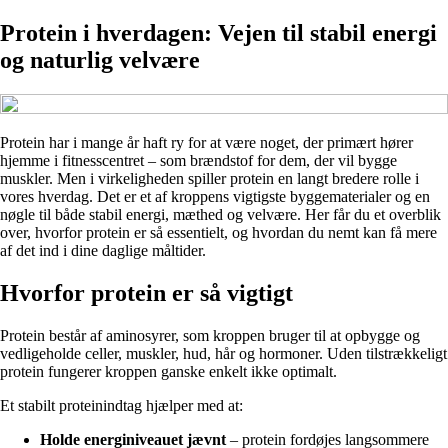
Protein i hverdagen: Vejen til stabil energi
og naturlig velvære
Protein har i mange år haft ry for at være noget, der primært hører
hjemme i fitnesscentret – som brændstof for dem, der vil bygge
muskler. Men i virkeligheden spiller protein en langt bredere rolle i
vores hverdag. Det er et af kroppens vigtigste byggematerialer og en
nøgle til både stabil energi, mæthed og velvære. Her får du et overblik
over, hvorfor protein er så essentielt, og hvordan du nemt kan få mere
af det ind i dine daglige måltider.
Hvorfor protein er så vigtigt
Protein består af aminosyrer, som kroppen bruger til at opbygge og
vedligeholde celler, muskler, hud, hår og hormoner. Uden tilstrækkeligt
protein fungerer kroppen ganske enkelt ikke optimalt.
Et stabilt proteinindtag hjælper med at:
Holde energiniveauet jævnt
– protein fordøjes langsommere